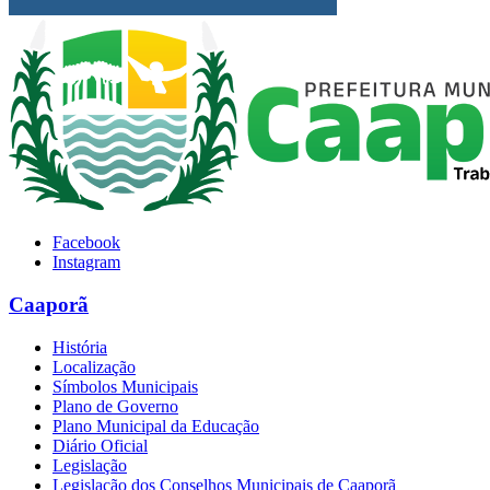
Facebook
Instagram
Caaporã
História
Localização
Símbolos Municipais
Plano de Governo
Plano Municipal da Educação
Diário Oficial
Legislação
Legislação dos Conselhos Municipais de Caaporã