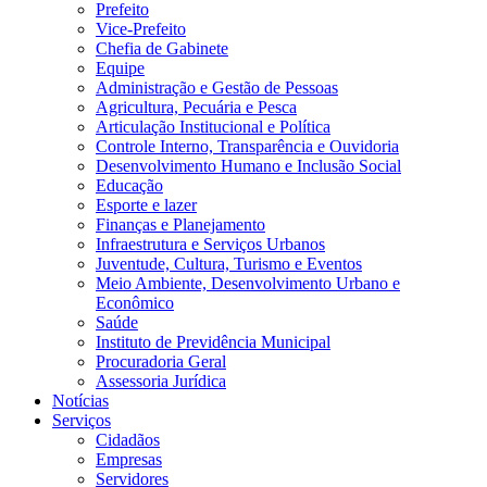
Prefeito
Vice-Prefeito
Chefia de Gabinete
Equipe
Administração e Gestão de Pessoas
Agricultura, Pecuária e Pesca
Articulação Institucional e Política
Controle Interno, Transparência e Ouvidoria
Desenvolvimento Humano e Inclusão Social
Educação
Esporte e lazer
Finanças e Planejamento
Infraestrutura e Serviços Urbanos
Juventude, Cultura, Turismo e Eventos
Meio Ambiente, Desenvolvimento Urbano e
Econômico
Saúde
Instituto de Previdência Municipal
Procuradoria Geral
Assessoria Jurídica
Notícias
Serviços
Cidadãos
Empresas
Servidores