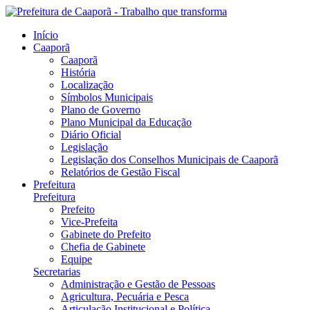
Início
Caaporã
Caaporã
História
Localização
Símbolos Municipais
Plano de Governo
Plano Municipal da Educação
Diário Oficial
Legislação
Legislação dos Conselhos Municipais de Caaporã
Relatórios de Gestão Fiscal
Prefeitura
Prefeitura
Prefeito
Vice-Prefeita
Gabinete do Prefeito
Chefia de Gabinete
Equipe
Secretarias
Administração e Gestão de Pessoas
Agricultura, Pecuária e Pesca
Articulação Institucional e Política