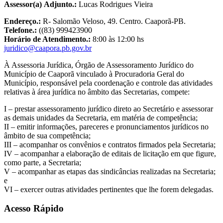
Assessor(a) Adjunto.:
Lucas Rodrigues Vieira
Endereço.:
R- Salomão Veloso, 49. Centro. Caaporã-PB.
Telefone.:
((83) 999423900
Horário de Atendimento.:
8:00 às 12:00 hs
juridico@caapora.pb.gov.br
À Assessoria Jurídica, Órgão de Assessoramento Jurídico do
Município de Caaporã vinculado à Procuradoria Geral do
Município, responsável pela coordenação e controle das atividades
relativas à área jurídica no âmbito das Secretarias, compete:
I – prestar assessoramento jurídico direto ao Secretário e assessorar
as demais unidades da Secretaria, em matéria de competência;
II – emitir informações, pareceres e pronunciamentos jurídicos no
âmbito de sua competência;
III – acompanhar os convênios e contratos firmados pela Secretaria;
IV – acompanhar a elaboração de editais de licitação em que figure,
como parte, a Secretaria;
V – acompanhar as etapas das sindicâncias realizadas na Secretaria;
e
VI – exercer outras atividades pertinentes que lhe forem delegadas.
Acesso Rápido