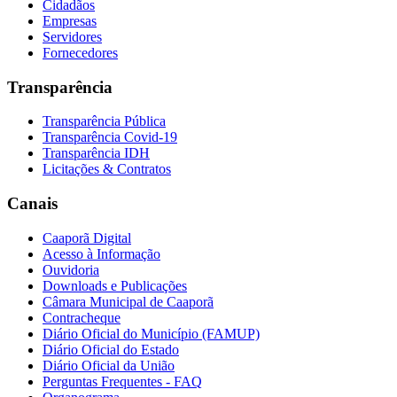
Cidadãos
Empresas
Servidores
Fornecedores
Transparência
Transparência Pública
Transparência Covid-19
Transparência IDH
Licitações & Contratos
Canais
Caaporã Digital
Acesso à Informação
Ouvidoria
Downloads e Publicações
Câmara Municipal de Caaporã
Contracheque
Diário Oficial do Município (FAMUP)
Diário Oficial do Estado
Diário Oficial da União
Perguntas Frequentes - FAQ