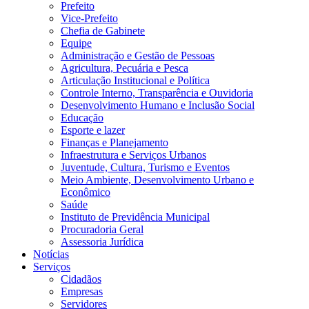
Prefeito
Vice-Prefeito
Chefia de Gabinete
Equipe
Administração e Gestão de Pessoas
Agricultura, Pecuária e Pesca
Articulação Institucional e Política
Controle Interno, Transparência e Ouvidoria
Desenvolvimento Humano e Inclusão Social
Educação
Esporte e lazer
Finanças e Planejamento
Infraestrutura e Serviços Urbanos
Juventude, Cultura, Turismo e Eventos
Meio Ambiente, Desenvolvimento Urbano e
Econômico
Saúde
Instituto de Previdência Municipal
Procuradoria Geral
Assessoria Jurídica
Notícias
Serviços
Cidadãos
Empresas
Servidores