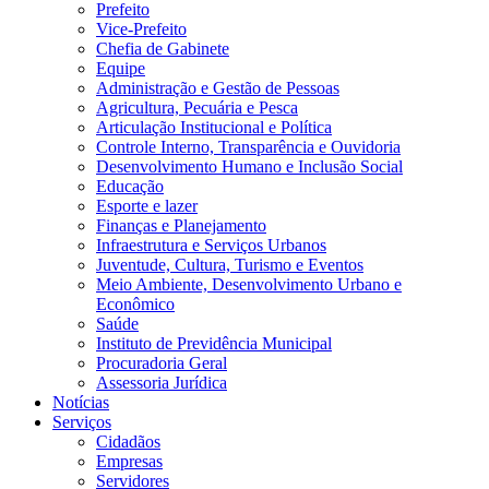
Prefeito
Vice-Prefeito
Chefia de Gabinete
Equipe
Administração e Gestão de Pessoas
Agricultura, Pecuária e Pesca
Articulação Institucional e Política
Controle Interno, Transparência e Ouvidoria
Desenvolvimento Humano e Inclusão Social
Educação
Esporte e lazer
Finanças e Planejamento
Infraestrutura e Serviços Urbanos
Juventude, Cultura, Turismo e Eventos
Meio Ambiente, Desenvolvimento Urbano e
Econômico
Saúde
Instituto de Previdência Municipal
Procuradoria Geral
Assessoria Jurídica
Notícias
Serviços
Cidadãos
Empresas
Servidores