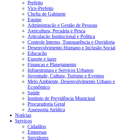
Prefeito
Vice-Prefeito
Chefia de Gabinete
Equipe
Administração e Gestão de Pessoas
Agricultura, Pecuária e Pesca
Articulação Institucional e Política
Controle Interno, Transparência e Ouvidoria
Desenvolvimento Humano e Inclusão Social
Educação
Esporte e lazer
Finanças e Planejamento
Infraestrutura e Serviços Urbanos
Juventude, Cultura, Turismo e Eventos
Meio Ambiente, Desenvolvimento Urbano e
Econômico
Saúde
Instituto de Previdência Municipal
Procuradoria Geral
Assessoria Jurídica
Notícias
Serviços
Cidadãos
Empresas
Servidores