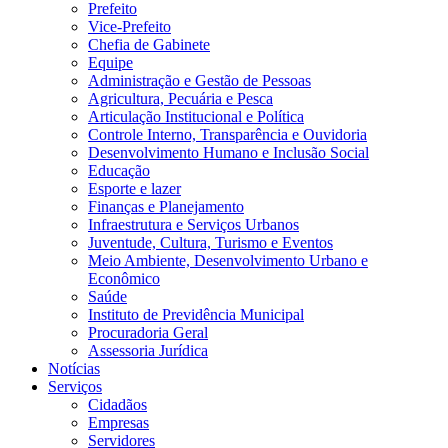
Prefeito
Vice-Prefeito
Chefia de Gabinete
Equipe
Administração e Gestão de Pessoas
Agricultura, Pecuária e Pesca
Articulação Institucional e Política
Controle Interno, Transparência e Ouvidoria
Desenvolvimento Humano e Inclusão Social
Educação
Esporte e lazer
Finanças e Planejamento
Infraestrutura e Serviços Urbanos
Juventude, Cultura, Turismo e Eventos
Meio Ambiente, Desenvolvimento Urbano e
Econômico
Saúde
Instituto de Previdência Municipal
Procuradoria Geral
Assessoria Jurídica
Notícias
Serviços
Cidadãos
Empresas
Servidores