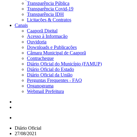
Transparência Pública
Transparência Covid-19
Transparência IDH
Licitações & Contratos
Canais
Caaporã Digital
Acesso à Informação
Ouvidoria
Downloads e Publicações
Câmara Municipal de Caaporã
Contracheque
Diário Oficial do Município (FAMUP)
Diário Oficial do Estado
Diário Oficial da União
Perguntas Frequentes - FAQ
Organograma
Webmail Prefeitura
Diário Oficial
27/08/2021