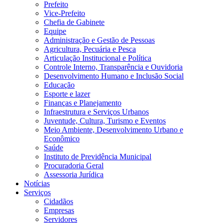
Prefeito
Vice-Prefeito
Chefia de Gabinete
Equipe
Administração e Gestão de Pessoas
Agricultura, Pecuária e Pesca
Articulação Institucional e Política
Controle Interno, Transparência e Ouvidoria
Desenvolvimento Humano e Inclusão Social
Educação
Esporte e lazer
Finanças e Planejamento
Infraestrutura e Serviços Urbanos
Juventude, Cultura, Turismo e Eventos
Meio Ambiente, Desenvolvimento Urbano e
Econômico
Saúde
Instituto de Previdência Municipal
Procuradoria Geral
Assessoria Jurídica
Notícias
Serviços
Cidadãos
Empresas
Servidores