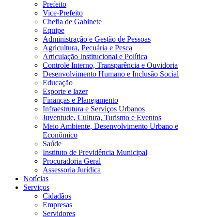
Prefeito
Vice-Prefeito
Chefia de Gabinete
Equipe
Administração e Gestão de Pessoas
Agricultura, Pecuária e Pesca
Articulação Institucional e Política
Controle Interno, Transparência e Ouvidoria
Desenvolvimento Humano e Inclusão Social
Educação
Esporte e lazer
Finanças e Planejamento
Infraestrutura e Serviços Urbanos
Juventude, Cultura, Turismo e Eventos
Meio Ambiente, Desenvolvimento Urbano e
Econômico
Saúde
Instituto de Previdência Municipal
Procuradoria Geral
Assessoria Jurídica
Notícias
Serviços
Cidadãos
Empresas
Servidores