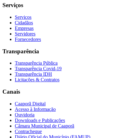
Serviços
Serviços
Cidadãos
Empresas
Servidores
Fornecedores
Transparência
Transparência Pública
Transparência Covid-19
Transparência IDH
Licitações & Contratos
Canais
Caaporã Digital
Acesso à Informação
Ouvidoria
Downloads e Publicações
Câmara Municipal de Caaporã
Contracheque
Diário Oficial do Município (FAMUP)