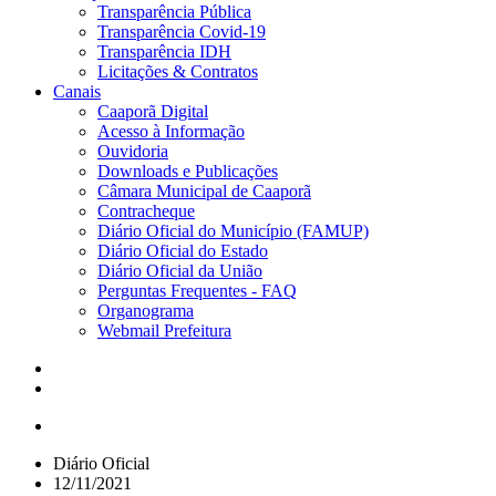
Transparência Pública
Transparência Covid-19
Transparência IDH
Licitações & Contratos
Canais
Caaporã Digital
Acesso à Informação
Ouvidoria
Downloads e Publicações
Câmara Municipal de Caaporã
Contracheque
Diário Oficial do Município (FAMUP)
Diário Oficial do Estado
Diário Oficial da União
Perguntas Frequentes - FAQ
Organograma
Webmail Prefeitura
Diário Oficial
12/11/2021