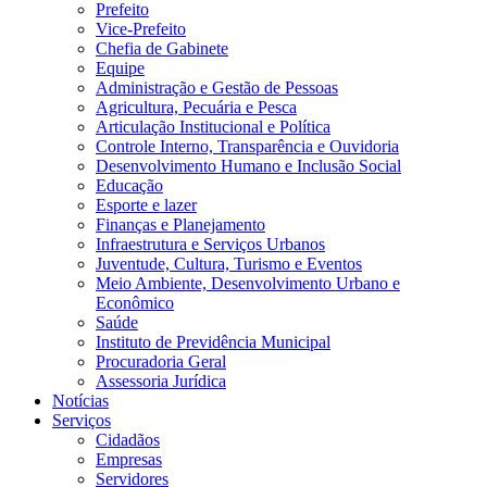
Prefeito
Vice-Prefeito
Chefia de Gabinete
Equipe
Administração e Gestão de Pessoas
Agricultura, Pecuária e Pesca
Articulação Institucional e Política
Controle Interno, Transparência e Ouvidoria
Desenvolvimento Humano e Inclusão Social
Educação
Esporte e lazer
Finanças e Planejamento
Infraestrutura e Serviços Urbanos
Juventude, Cultura, Turismo e Eventos
Meio Ambiente, Desenvolvimento Urbano e
Econômico
Saúde
Instituto de Previdência Municipal
Procuradoria Geral
Assessoria Jurídica
Notícias
Serviços
Cidadãos
Empresas
Servidores