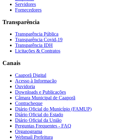
Servidores
Fornecedores
Transparência
Transparência Pública
Transparência Covid-19
Transparência IDH
Licitações & Contratos
Canais
Caaporã Digital
Acesso à Informação
Ouvidoria
Downloads e Publicações
Câmara Municipal de Caaporã
Contracheque
Diário Oficial do Município (FAMUP)
Diário Oficial do Estado
Diário Oficial da União
Perguntas Frequentes - FAQ
Organograma
Webmail Prefeitura