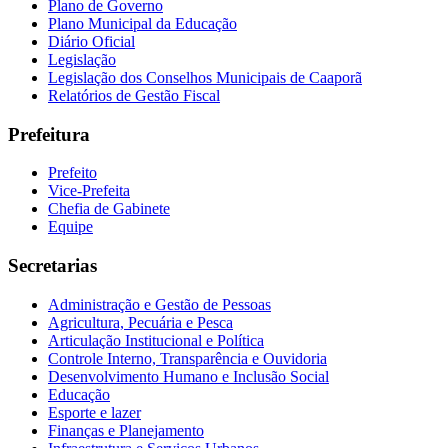
Plano de Governo
Plano Municipal da Educação
Diário Oficial
Legislação
Legislação dos Conselhos Municipais de Caaporã
Relatórios de Gestão Fiscal
Prefeitura
Prefeito
Vice-Prefeita
Chefia de Gabinete
Equipe
Secretarias
Administração e Gestão de Pessoas
Agricultura, Pecuária e Pesca
Articulação Institucional e Política
Controle Interno, Transparência e Ouvidoria
Desenvolvimento Humano e Inclusão Social
Educação
Esporte e lazer
Finanças e Planejamento