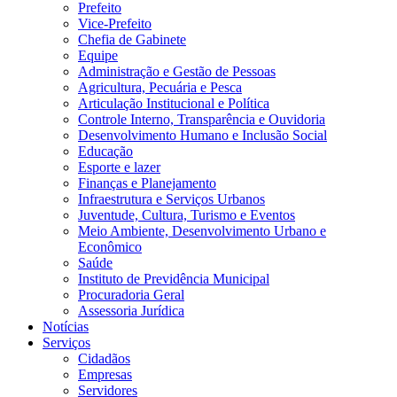
Prefeito
Vice-Prefeito
Chefia de Gabinete
Equipe
Administração e Gestão de Pessoas
Agricultura, Pecuária e Pesca
Articulação Institucional e Política
Controle Interno, Transparência e Ouvidoria
Desenvolvimento Humano e Inclusão Social
Educação
Esporte e lazer
Finanças e Planejamento
Infraestrutura e Serviços Urbanos
Juventude, Cultura, Turismo e Eventos
Meio Ambiente, Desenvolvimento Urbano e
Econômico
Saúde
Instituto de Previdência Municipal
Procuradoria Geral
Assessoria Jurídica
Notícias
Serviços
Cidadãos
Empresas
Servidores